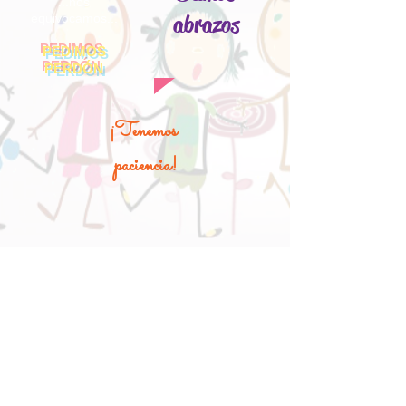
...nos
abrazos
equivocamos...
PEDIMOS
PERDÓN
¡Tenemos
paciencia!
Cometemos
errores