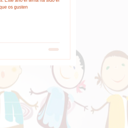
. Este año el tema ha sido el
 que os gusten