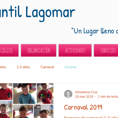
antil Lagomar
"Un lugar lleno 
AGÓGICO
ORGANIZACIÓN
ACTIVIDADES
SERVICIOS
años
2-3 años
Carnaval
General
Almudena Cruz
18 mar 2019
1 min de lect
Carnaval 2019