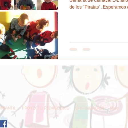
Semana de carnaval 1-2 años
de los "Piratas". Esperamos
1 808 36 43 /
info@colegiolagomar.com
/ Av. Mar Adriático 5, 28341, Valdemoro (Madrid).
INFANTIL
PROYECTO PEDAGÓGICO
ORGANIZACIÓN
More